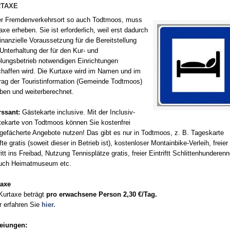
Wetter
RTAXE
Crans M
r Fremdenverkehrsort so auch Todtmoos, muss
Speck
axe erheben. Sie ist erforderlich, weil erst dadurch
Fr
finanzielle Voraussetzung für die Bereitstellung
Unterhaltung der für den Kur- und
Radtou
lungsbetrieb notwendigen Einrichtungen
Alt
haffen wird. Die Kurtaxe wird im Namen und im
rag der Touristinformation (Gemeinde Todtmoos)
Treffen
ben und weiterberechnet.
rssant:
Gästekarte inclusive. Mit der Inclusiv-
ekarte von Todtmoos können Sie kostenfrei
gefächerte Angebote nutzen! Das gibt es nur in Todtmoos, z. B. Tageskarte
ifte gratis (soweit dieser in Betrieb ist), kostenloser Montainbike-Verleih, freier
ritt ins Freibad, Nutzung Tennisplätze gratis, freier Eintriftt Schlittenhunderen
uch Heimatmuseum etc.
taxe
Kurtaxe beträgt
pro erwachsene Person 2,30 €/Tag.
 erfahren Sie
hier.
reiungen: