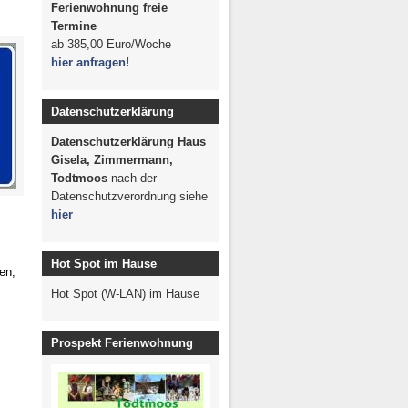
Studientreffen 2008
Ferienwohnung freie
ontana 2009
Termine
ab
385,00 Euro/Woche
essen mit
hier anfragen!
eunden
r Freiburg
Datenschutzerklärung
e Post
Datenschutzerklärung Haus
 FWV-Alt-GR
Gisela, Zimmermann,
2008
Todtmoos
nach der
Datenschutzverordnung siehe
hier
Hot Spot im Hause
nen,
Hot Spot (W-LAN) im Hause
Prospekt Ferienwohnung