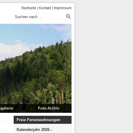
Startseite
|
Kontakt
|
Impressum
galerie
Foto-Archiv
ug Kitzbühl
Flims 2008
Freie Ferienwohnungen
2013
Flims 2008 II
Kalenderjahr 2026 -
 Südtirol 2012