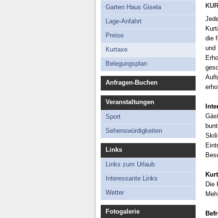
Lage-Anfahrt
KU
Garten Haus Gisela
Preise
Jede
Lage-Anfahrt
Kurt
Kurtaxe
Preise
die 
Belegungsplan
und 
Kurtaxe
Erho
Belegungsplan
gesc
Auft
Anfragen-Buchen
erho
Veranstaltungen
Inte
Gäst
Sport
bunt
Sehenswürdigkeiten
Skil
Eint
Links
Bes
Links zum Urlaub
Kur
Interessante Links
Die 
Wetter
Mehr
Fotogalerie
Bef