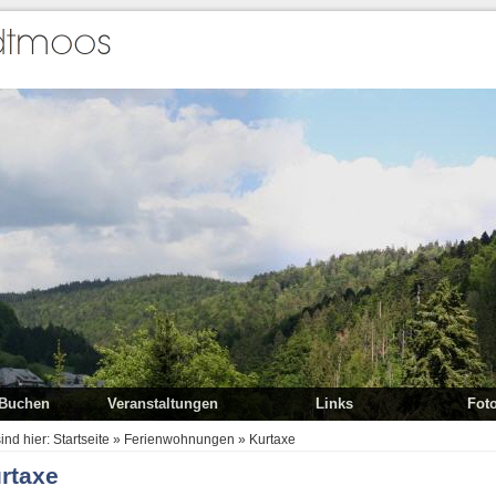
-Buchen
Veranstaltungen
Links
Foto
Sport
Links zum Urlaub
Skiausfl
sind hier:
Startseite
»
Ferienwohnungen
»
Kurtaxe
Sehenswürdigkeiten
Interessante Links
rtaxe
Skiausflug